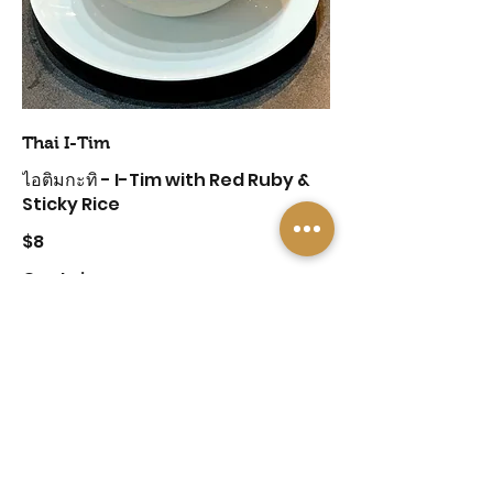
Thai I-Tim
ไอติมกะทิ - I-Tim with Red Ruby &
Sticky Rice
$8
Container
Take Away Container
$0.3