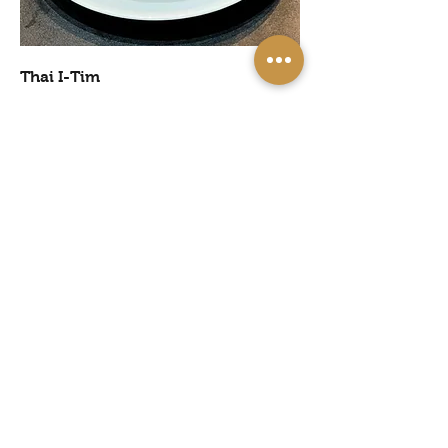
Thai I-Tim
ไอติมกะทิ - I-Tim with Red Ruby &
Sticky Rice
$8
Container
Take Away Container
$0.3